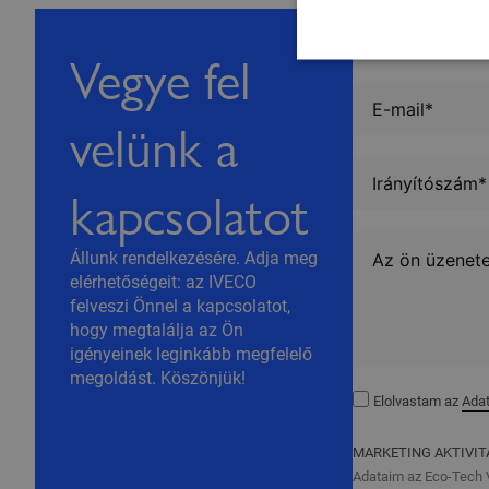
Vegye fel
velünk a
kapcsolatot
Állunk rendelkezésére. Adja meg
elérhetőségeit: az IVECO
felveszi Önnel a kapcsolatot,
hogy megtalálja az Ön
igényeinek leginkább megfelelő
megoldást. Köszönjük!
Elolvastam az
Adat
MARKETING AKTIVI
Adataim az Eco-Tech V