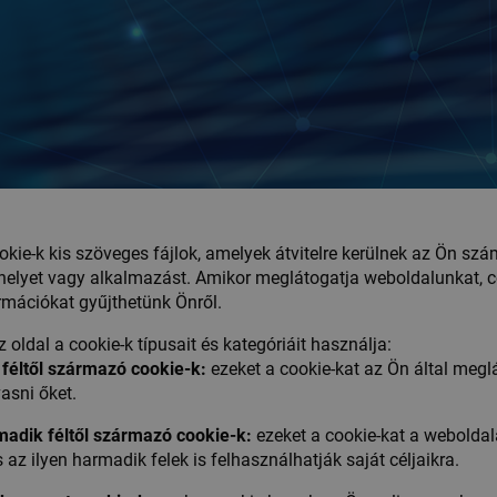
okie-k kis szöveges fájlok, amelyek átvitelre kerülnek az Ön s
elyet vagy alkalmazást. Amikor meglátogatja weboldalunkat, c
rmációkat gyűjthetünk Önről.
z oldal a cookie-k típusait és kategóriáit használja:
 féltől származó cookie-k:
ezeket a cookie-kat az Ön által meglá
vasni őket.
adik féltől származó cookie-k:
ezeket a cookie-kat a weboldal
és az ilyen harmadik felek is felhasználhatják saját céljaikra.