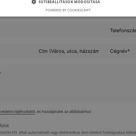
SÜTIBEÁLLÍTÁSOK MÓDOSÍTÁSA
POWERED BY COOKIESCRIPT
védelmi tájékoztatót
, és hozzájárulok az allábbiakhoz:
TÁSOK
isiON Kft. általi automatizált vagy elektronikus úton történő feldolgozása több