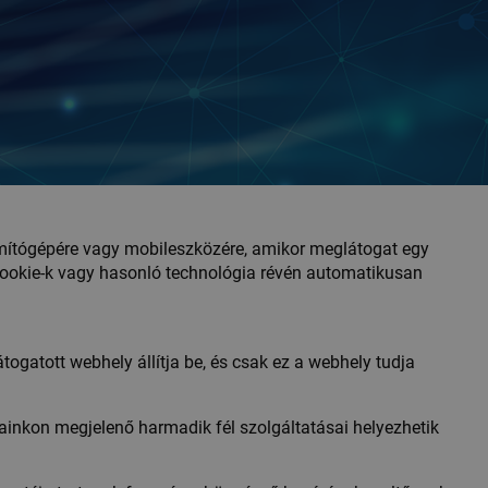
zámítógépére vagy mobileszközére, amikor meglátogat egy
ookie-k vagy hasonló technológia révén automatikusan
togatott webhely állítja be, és csak ez a webhely tudja
ainkon megjelenő harmadik fél szolgáltatásai helyezhetik