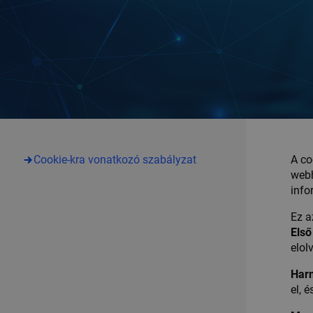
Cookie-kra vonatkozó szabályzat
A co
webh
info
Ez a
Első
elol
Harm
el, 