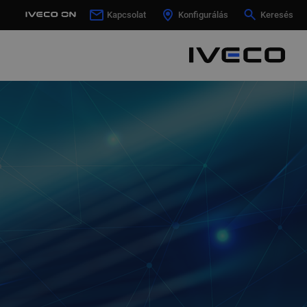
Kapcsolat
Kapcsolat
Konfigurálás
Konfigurálás
Keresés
Keresés