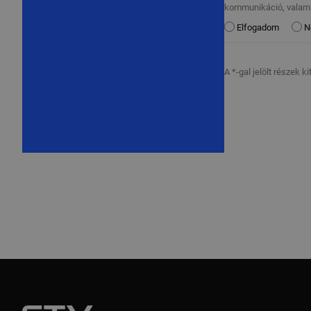
kommunikáció, valami
Elfogadom
N
A *-gal jelölt részek k