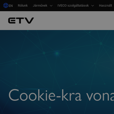
Rólunk
Rólunk
Járművek
Járművek
IVECO szolgáltatások
IVECO szolgáltatások
Használt
Használt
EN
EN
Cookie-kra vona