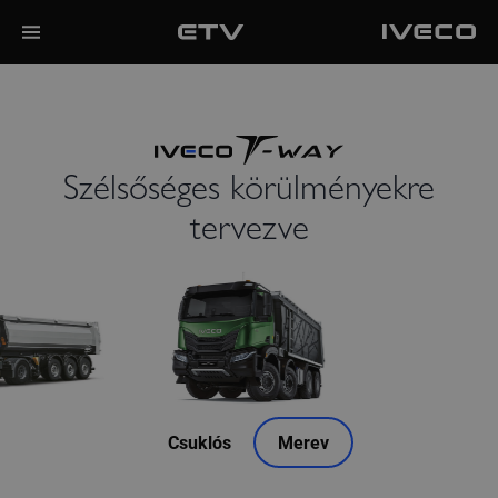
Szélsőséges körülményekre
tervezve
Csuklós
Merev