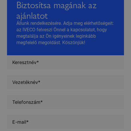
Biztosítsa magának az
ajánlatot
Állunk rendelkezésére. Adja meg elérhetőségeit:
az IVECO felveszi Önnel a kapcsolatot, hogy
megtalálja az Ön igényeinek leginkább
megfelelő megoldást. Köszönjük!