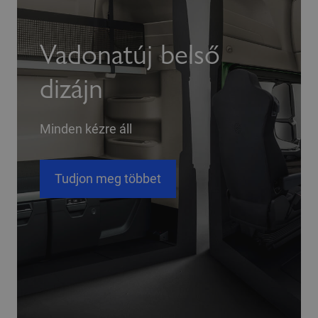
Vadonatúj belső
dizájn
Minden kézre áll
Tudjon meg többet