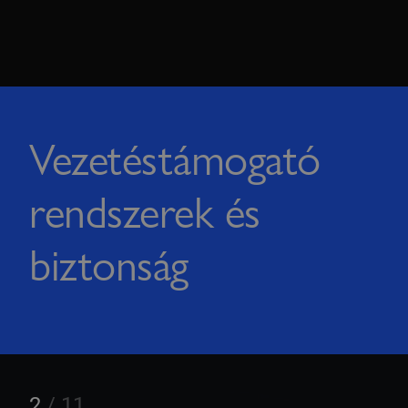
Vezetéstámogató
rendszerek és
biztonság
2
/
11