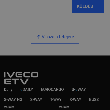
KÜLDÉS
Vissza a tetejére
Daily
e
DAILY
EUROCARGO
S-
e
WAY
S-WAY NG
S-WAY
T-WAY
X-WAY
BUSZ
Vállalat
Vállalat