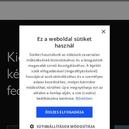
×
Ez a weboldal sütiket
használ
Kiemelkedő
Sütiket használunk az oldalunk zavartalan
működésének biztosításához és a látogatóink
kényelem a
magasabb szintű kiszolgálásához. A kijelölt
sütik elfogadásával (engedélyezésével)
hozzájárul azok aktiválásához és a személyes
adatai kezeléséhez, melyet bármikor
fedélzeten
módosíthat, törölhet: újra megnyithatja ezt az
ablakot a honlap alján, a süti (cookie)
beállításokra kattintva.
Bővebben
ÖSSZES ELFOGADÁSA
SÜTIBEÁLLÍTÁSOK MÓDOSÍTÁSA