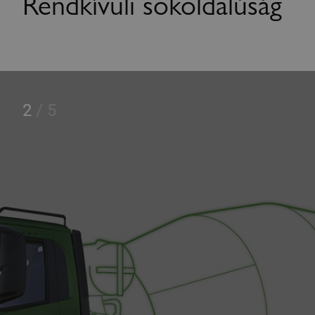
Rendkívüli sokoldalúság
2
/
5