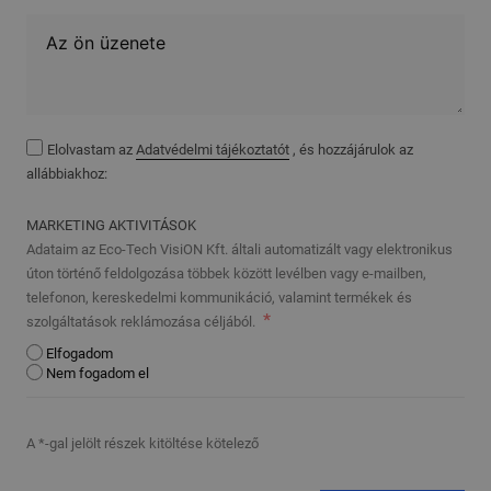
Elolvastam az
Adatvédelmi tájékoztatót
, és hozzájárulok az
allábbiakhoz:
MARKETING AKTIVITÁSOK
Adataim az Eco-Tech VisiON Kft. általi automatizált vagy elektronikus
úton történő feldolgozása többek között levélben vagy e-mailben,
telefonon, kereskedelmi kommunikáció, valamint termékek és
szolgáltatások reklámozása céljából.
Elfogadom
Nem fogadom el
A *-gal jelölt részek kitöltése kötelező