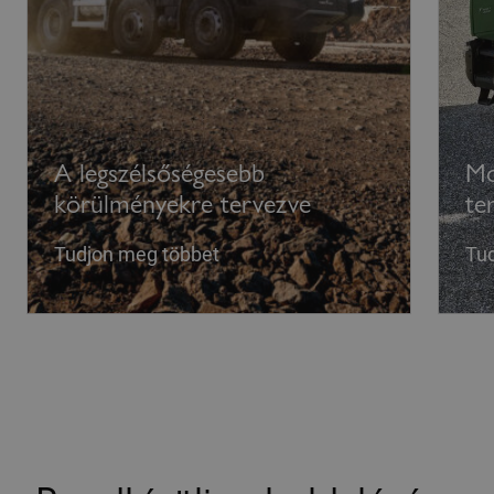
A legszélsőségesebb
Mo
körülményekre tervezve
te
Tudjon meg többet
Tu