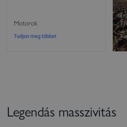
Tr
Motorok
T
Tudjon meg többet
Tu
Legendás masszivitás