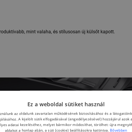
oduktívabb, mint valaha, és stílusosan új külsőt kapott.
Ez a weboldal sütiket használ
sználunk az oldalunk zavartalan működésének biztosításához és a látogatói
lgálásához. A kijelölt sütik elfogadásával (engedélyezésével) hozzájárul azok 
lyes adatai kezeléséhez, melyet bármikor módosíthat, törölhet: újra megnyith
ablakot a honlap alján, a süti (cookie) beállításokra kattintva.
Bővebben