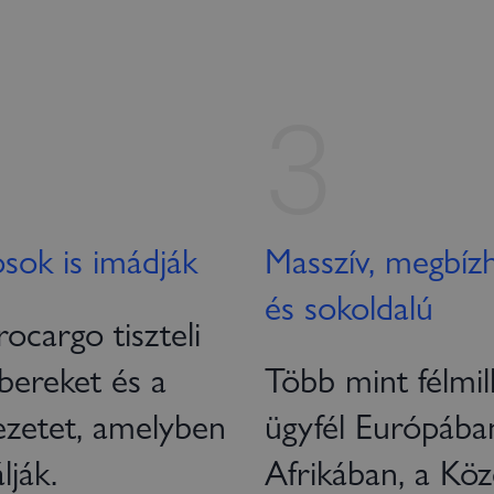
3
sok is imádják
Masszív, megbíz
és sokoldalú
ocargo tiszteli
bereket és a
Több mint félmil
ezetet, amelyben
ügyfél Európába
lják.
Afrikában, a Köz