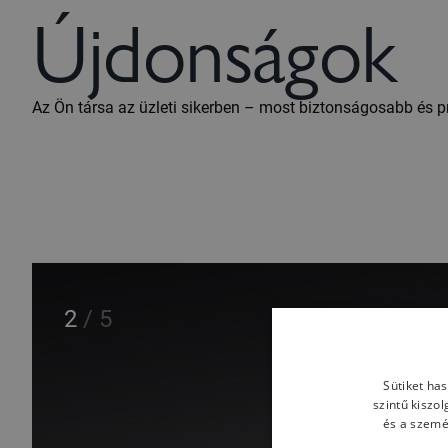
Újdonságok
Az Ön társa az üzleti sikerben – most biztonságosabb és pr
2
/
5
Sütiket ha
szintű kiszo
és a szemé