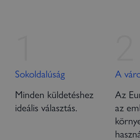
1
2
Sokoldalúság
A váro
Minden küldetéshez
Az Eur
ideális választás.
az em
körny
haszná