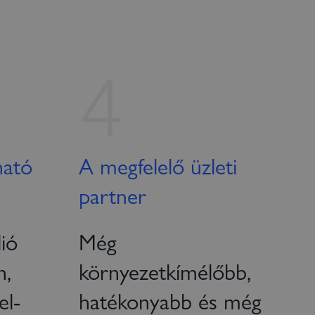
4
ható
A megfelelő üzleti
partner
lió
Még
n,
környezetkímélőbb,
el-
hatékonyabb és még