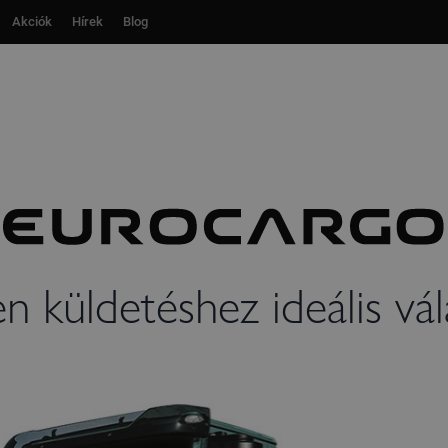
Akciók
Akciók
Hírek
Hírek
Blog
Blog
n küldetéshez ideális vál