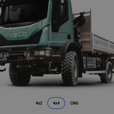
4x2
4x4
CNG