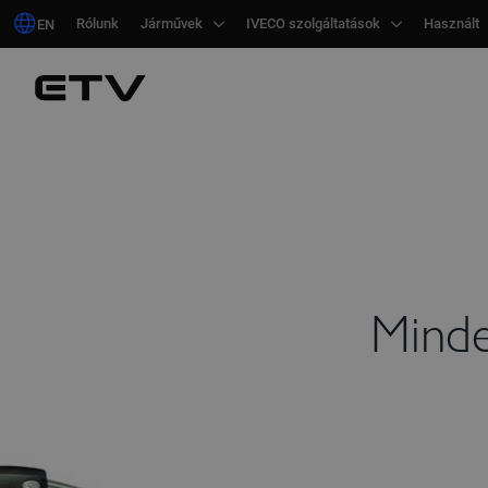
Rólunk
Rólunk
Járművek
Járművek
IVECO szolgáltatások
IVECO szolgáltatások
Használt
Használt
EN
EN
Minde