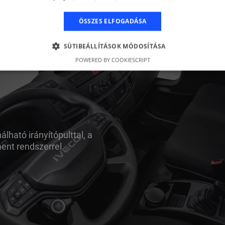
ÖSSZES ELFOGADÁSA
SÜTIBEÁLLÍTÁSOK MÓDOSÍTÁSA
POWERED BY COOKIESCRIPT
lható irányítópulttal, a
ent rendszerrel