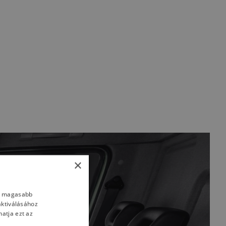
×
nk magasabb
aktiválásához
atja ezt az