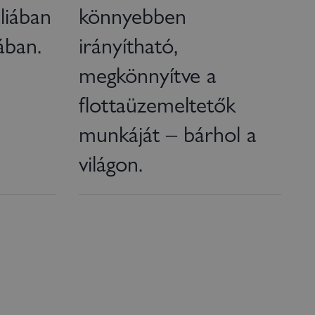
liában
könnyebben
ában.
irányítható,
megkönnyítve a
flottaüzemeltetők
munkáját – bárhol a
világon.