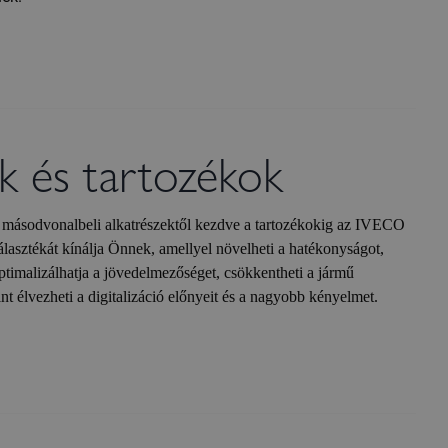
k és tartozékok
s a másodvonalbeli alkatrészektől kezdve a tartozékokig az IVECO
választékát kínálja Önnek, amellyel növelheti a hatékonyságot,
ptimalizálhatja a jövedelmezőséget, csökkentheti a jármű
int élvezheti a digitalizáció előnyeit és a nagyobb kényelmet.