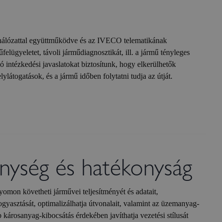
lózattal együttműködve és az IVECO telematikának
elügyeletet, távoli járműdiagnosztikát, ill. a jármű tényleges
ló intézkedési javaslatokat biztosítunk, hogy elkerülhetők
látogatások, és a jármű időben folytatni tudja az útját.
nység és hatékonyság
omon követheti járművei teljesítményét és adatait,
gyasztását, optimalizálhatja útvonalait, valamint az üzemanyag-
károsanyag-kibocsátás érdekében javíthatja vezetési stílusát