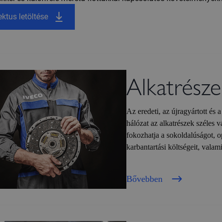
ktus letöltése
Alkatrésze
Az eredeti, az újragyártott é
hálózat az alkatrészek széles 
fokozhatja a sokoldalúságot, o
karbantartási költségeit, valam
Bővebben