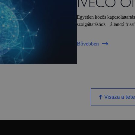
IVECO O
Egyetlen közös kapcsolattartá
szolgáltatáshoz – állandó friss
Bővebben
Vissza a tete