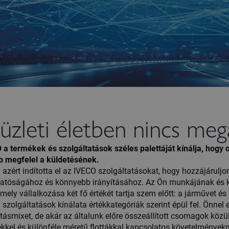
üzleti életben nincs megá
 a termékek és szolgáltatások széles palettáját kínálja, hogy o
b megfelel a küldetésének.
 azért indította el az IVECO szolgáltatásokat, hogy hozzájárul
hatóságához és könnyebb irányításához. Az Ön munkájának és 
amely vállalkozása két fő értékét tartja szem előtt: a járművet és
szolgáltatások kínálata értékkategóriák szerint épül fel. Önnel
tásmixet, de akár az általunk előre összeállított csomagok közü
ekkel és különféle méretű flottákkal kapcsolatos követelmények