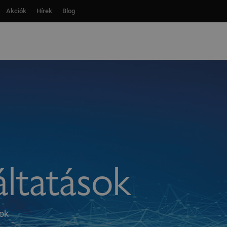
Akciók
Akciók
Hírek
Hírek
Blog
Blog
ltatások
sok