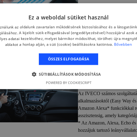
Bővebben
Ez a weboldal sütiket használ
sználunk az oldalunk zavartalan működésének biztosításához és a látogatói
lgálásához. A kijelölt sütik elfogadásával (engedélyezésével) hozzájárul azok 
lyes adatai kezeléséhez, melyet bármikor módosíthat, törölhet: újra megnyith
ablakot a honlap alján, a süti (cookie) beállításokra kattintva.
Bővebben
Járműveze
ÖSSZES ELFOGADÁSA
szolgáltat
SÜTIBEÁLLÍTÁSOK MÓDOSÍTÁSA
POWERED BY COOKIESCRIPT
Az IVECO számos szolgáltatás
alkalmazásoktól (Easy Way és
Amazon Alexa* funkciókkal re
asszisztensig, amely kategóriá
* Az Amazon, Alexa, Echo és
hozzájuk tartozó leányvállalat