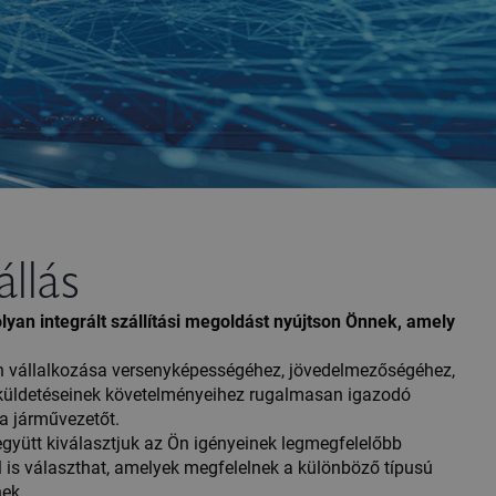
llás
lyan integrált szállítási megoldást nyújtson Önnek, amely
jon vállalkozása versenyképességéhez, jövedelmezőségéhez,
küldetéseinek követelményeihez rugalmasan igazodó
 a járművezetőt.
 együtt kiválasztjuk az Ön igényeinek legmegfelelőbb
l is választhat, amelyek megfelelnek a különböző típusú
nek.