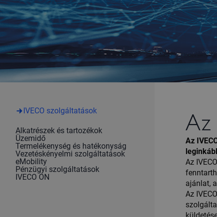
Az 
IVECO szolgáltatások
Alkatrészek és tartozékok
Üzemidő
Az IVECO
Termelékenység és hatékonyság
leginkáb
Vezetéskényelmi szolgáltatások
eMobility
Az IVECO
Pénzügyi szolgáltatások
fenntart
IVECO ON
ajánlat, 
Az IVECO 
szolgálta
küldetés