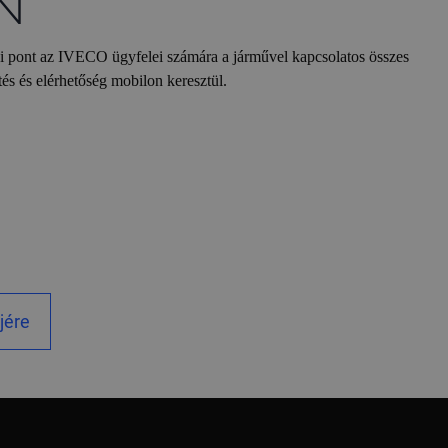
N
si pont az IVECO ügyfelei számára a járművel kapcsolatos összes
ítés és elérhetőség mobilon keresztül.
jére