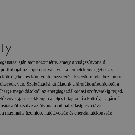
ty
ltatási ajánlatot hozott létre, amely a világszínvonalú
portfóliójához kapcsolódva javítja a termelékenységet és az
a költségeket, és könnyebb hozzáférést biztosít mindenhez, amire
ükségük van. Szolgáltatási kínálatunk a járműkonfigurációtól a
eCharge megoldásoktól az energiagazdálkodási szoftverekig terjed,
lékenység, és csökkenjen a teljes tulajdonlási költség – a jármű
osításától kezdve az útvonal-optimalizálásig és a távoli
 a maximális üzemidő, hatótávolság és energiahatékonyság