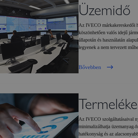
Üzemidő
Az IVECO márkakereskedői há
köszönhetően valós idejű járműf
állapotán és használatán alapu
legyenek a nem tervezett műhely
Bővebben
Termeléke
Az IVECO szolgáltatásaival ny
minimalizálhatja üzemanyag-fo
hatékonyság és az alacsonyabb 