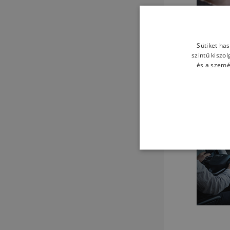
Sütiket ha
szintű kiszo
és a szemé