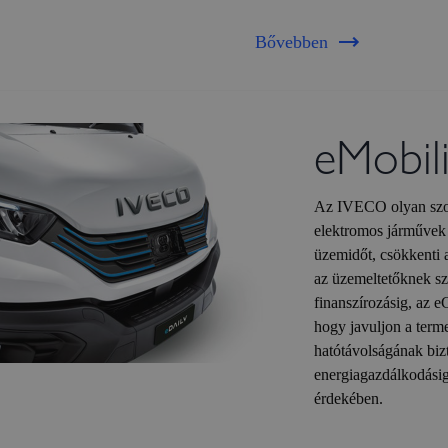
Bővebben
eMobili
Az IVECO olyan szolgá
elektromos járművek 
üzemidőt, csökkenti 
az üzemeltetőknek sz
finanszírozásig, az 
hogy javuljon a terme
hatótávolságának bizt
energiagazdálkodásig
érdekében.