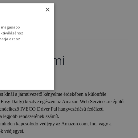
×
nk magasabb
aktiválásához
atja ezt az
tő-kényelmi
ások
t kínál a járművezető kényelme érdekében a különféle
 Easy Daily) kezdve egészen az Amazon Web Services-re épülő
ndelkező IVECO Driver Pal hangvezérlésű fedélzeti
ja legjobb rendszerének számít.
 minden kapcsolódó védjegy az Amazon.com, Inc. vagy a
ok védjegyei.