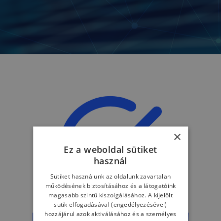
×
Ez a weboldal sütiket
használ
Sütiket használunk az oldalunk zavartalan
működésének biztosításához és a látogatóink
magasabb szintű kiszolgálásához. A kijelölt
sütik elfogadásával (engedélyezésével)
Köszönjük üzenetét!
hozzájárul azok aktiválásához és a személyes