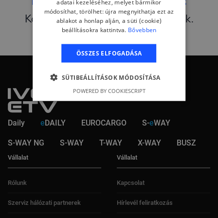
adatai kezeléséhez, melyet bármikor
módosíthat, törölhet: újra megnyithatja ezt az
Kollégáink 24 órán belül válaszolnak.
ablakot a honlap alján, a süti (cookie)
beállításokra kattintva.
Bővebben
ÖSSZES ELFOGADÁSA
SÜTIBEÁLLÍTÁSOK MÓDOSÍTÁSA
POWERED BY COOKIESCRIPT
Daily
e
DAILY
EUROCARGO
S-
e
WAY
S-WAY NG
S-WAY
T-WAY
X-WAY
BUSZ
Vállalat
Vállalat
Rólunk
Kapcsolat
Szerviz hálózati partnerek
Hírlevél feliratkozás