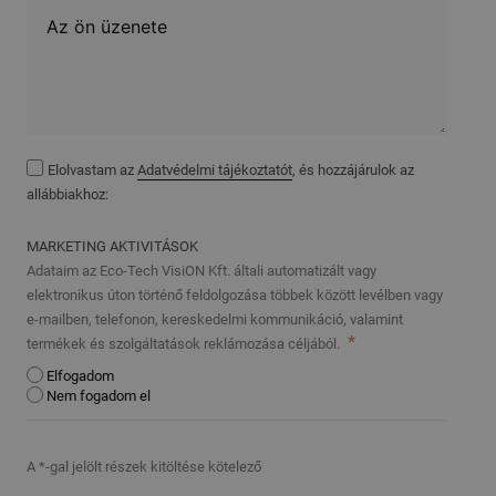
Elolvastam az
Adatvédelmi tájékoztatót
, és hozzájárulok az
allábbiakhoz:
MARKETING AKTIVITÁSOK
Adataim az Eco-Tech VisiON Kft. általi automatizált vagy
elektronikus úton történő feldolgozása többek között levélben vagy
e-mailben, telefonon, kereskedelmi kommunikáció, valamint
termékek és szolgáltatások reklámozása céljából.
Elfogadom
Nem fogadom el
A *-gal jelölt részek kitöltése kötelező