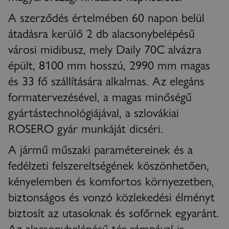
A szerződés értelmében 60 napon belül
átadásra kerülő 2 db alacsonybelépésű
városi midibusz, mely Daily 70C alvázra
épült, 8100 mm hosszú, 2990 mm magas
és 33 fő szállítására alkalmas. Az elegáns
formatervezésével, a magas minőségű
gyártástechnológiájával, a szlovákiai
ROSERO gyár munkáját dicséri.
A jármű műszaki paramétereinek és a
fedélzeti felszereltségének köszönhetően,
kényelemben és komfortos környezetben,
biztonságos és vonzó közlekedési élményt
biztosít az utasoknak és sofőrnek egyaránt.
Az alacsonybelépésű tér rámpával is