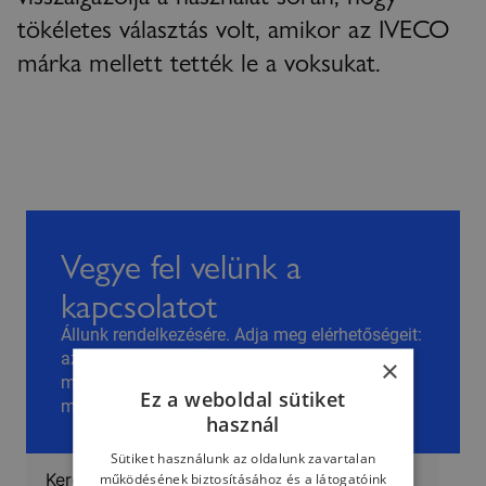
tökéletes választás volt, amikor az IVECO
márka mellett tették le a voksukat.
Vegye fel velünk a
kapcsolatot
Állunk rendelkezésére. Adja meg elérhetőségeit:
az IVECO felveszi Önnel a kapcsolatot, hogy
×
megtalálja az Ön igényeinek leginkább
Ez a weboldal sütiket
megfelelő megoldást. Köszönjük!
használ
Sütiket használunk az oldalunk zavartalan
működésének biztosításához és a látogatóink