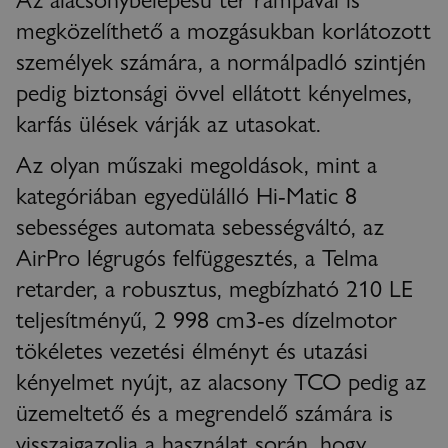
megközelíthető a mozgásukban korlátozott
személyek számára, a normálpadló szintjén
pedig biztonsági övvel ellátott kényelmes,
karfás ülések várják az utasokat.
Az olyan műszaki megoldások, mint a
kategóriában egyedülálló Hi-Matic 8
sebességes automata sebességváltó, az
AirPro légrugós felfüggesztés, a Telma
retarder, a robusztus, megbízható 210 LE
teljesítményű, 2 998 cm3-es dízelmotor
tökéletes vezetési élményt és utazási
kényelmet nyújt, az alacsony TCO pedig az
üzemeltető és a megrendelő számára is
visszaigazolja a használat során, hogy