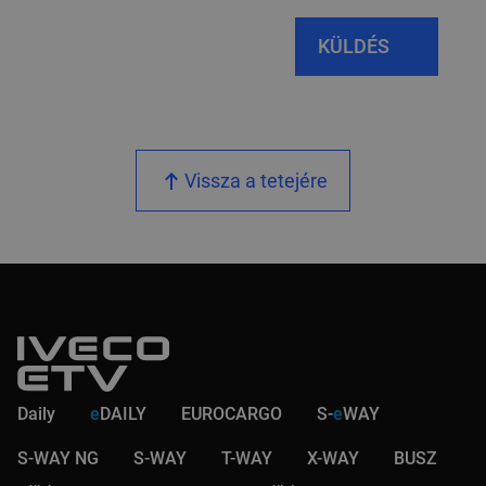
KÜLDÉS
Vissza a tetejére
Daily
e
DAILY
EUROCARGO
S-
e
WAY
S-WAY NG
S-WAY
T-WAY
X-WAY
BUSZ