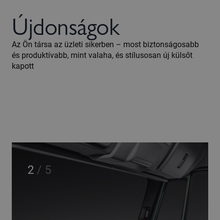
Újdonságok
Az Ön társa az üzleti sikerben – most biztonságosabb
és produktívabb, mint valaha, és stílusosan új külsőt
kapott
2
/
5