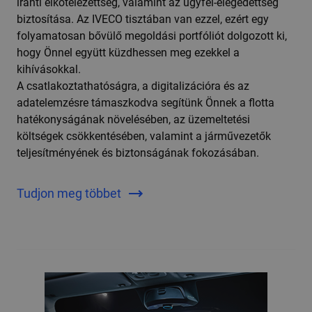
iránti elkötelezettség, valamint az ügyfél-elégedettség
biztosítása. Az IVECO tisztában van ezzel, ezért egy
folyamatosan bővülő megoldási portfóliót dolgozott ki,
hogy Önnel együtt küzdhessen meg ezekkel a
kihívásokkal.
A csatlakoztathatóságra, a digitalizációra és az
adatelemzésre támaszkodva segítünk Önnek a flotta
hatékonyságának növelésében, az üzemeltetési
költségek csökkentésében, valamint a járművezetők
teljesítményének és biztonságának fokozásában.
Tudjon meg többet