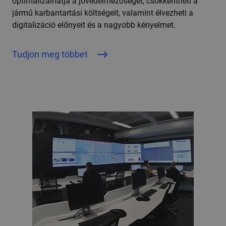
optimalizálhatja a jövedelmezőséget, csökkentheti a
jármű karbantartási költségeit, valamint élvezheti a
digitalizáció előnyeit és a nagyobb kényelmet.
Tudjon meg többet