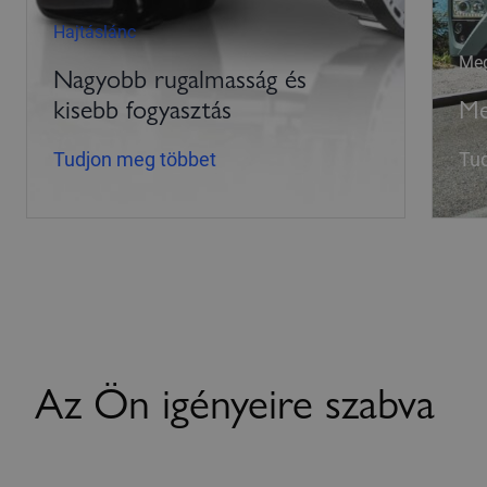
Hajtáslánc
Meg
Nagyobb rugalmasság és
kisebb fogyasztás
Me
Tudjon meg többet
Tu
Az Ön igényeire szabva