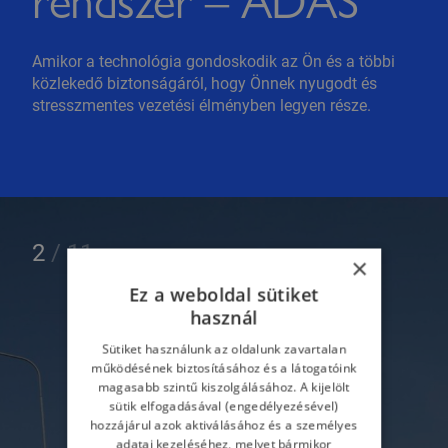
Amikor a technológia gondoskodik az Ön és a többi
közlekedő biztonságáról, hogy Önnek nyugodt és
stresszmentes vezetési élményben legyen része.
2
/
11
×
Ez a weboldal sütiket
használ
Sütiket használunk az oldalunk zavartalan
működésének biztosításához és a látogatóink
magasabb szintű kiszolgálásához. A kijelölt
sütik elfogadásával (engedélyezésével)
hozzájárul azok aktiválásához és a személyes
adatai kezeléséhez, melyet bármikor