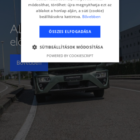
módosíthat, törölhet: újra megnyithatja ezt az
ablakot a honlap alján, a süti (cookie)
beállításokra kattintva.
Bővebben
ALC: Alkoholzár-
ÖSSZES ELFOGADÁSA
előkészítés
SÜTIBEÁLLÍTÁSOK MÓDOSÍTÁSA
POWERED BY COOKIESCRIPT
Bővebben