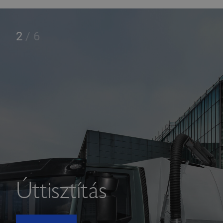
2
/
6
Úttisztítás