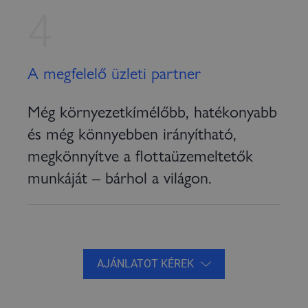
4
A megfelelő üzleti partner
Még környezetkímélőbb, hatékonyabb
és még könnyebben irányítható,
megkönnyítve a flottaüzemeltetők
munkáját – bárhol a világon.
AJÁNLATOT KÉREK